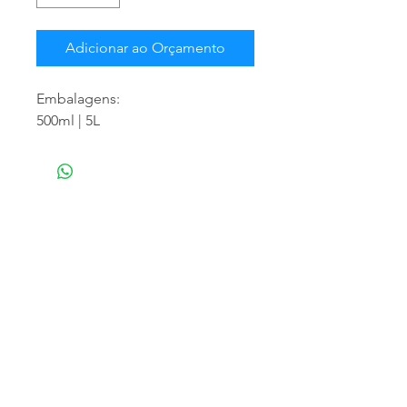
Adicionar ao Orçamento
Embalagens:
500ml | 5L
NOSSA EMPRESA
Especializada em atendimento empresarial,
trabalhamos com a distribuição de produtos
para limpeza profissional e doméstica,
matériais descartáveis e higiênicos,
fornecemos os melhores produtos, para que
o momento da limpeza seja o mais eficaz e
eficiente o quanto você pode desejar.