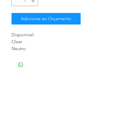
Adicionar ao Orçamento
Disponível:
Clear
Neutro
NOSSA EMPRESA
Especializada em atendimento empresarial,
trabalhamos com a distribuição de produtos
para limpeza profissional e doméstica,
matériais descartáveis e higiênicos,
fornecemos os melhores produtos, para que
o momento da limpeza seja o mais eficaz e