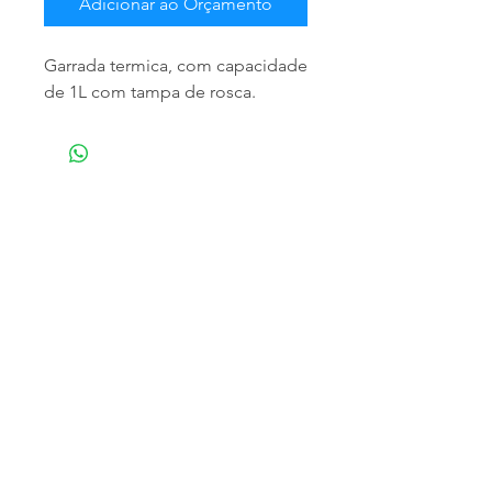
Adicionar ao Orçamento
Garrada termica, com capacidade
de 1L com tampa de rosca.
NOSSA EMPRESA
Especializada em atendimento empresarial,
trabalhamos com a distribuição de produtos
para limpeza profissional e doméstica,
matériais descartáveis e higiênicos,
fornecemos os melhores produtos, para que
o momento da limpeza seja o mais eficaz e
eficiente o quanto você pode desejar.