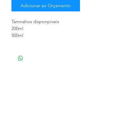
Adicionar ao Orçamento
Tamnahos disponpiveis
200ml
500ml
NOSSA EMPRESA
Especializada em atendimento empresarial,
trabalhamos com a distribuição de produtos
para limpeza profissional e doméstica,
matériais descartáveis e higiênicos,
fornecemos os melhores produtos, para que
o momento da limpeza seja o mais eficaz e
eficiente o quanto você pode desejar.