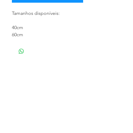
Tamanhos disponíveis:
40cm
60cm
NOSSA EMPRESA
Especializada em atendimento empresarial,
trabalhamos com a distribuição de produtos
para limpeza profissional e doméstica,
matériais descartáveis e higiênicos,
fornecemos os melhores produtos, para que
o momento da limpeza seja o mais eficaz e
eficiente o quanto você pode desejar.