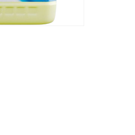
RESA
Onde Estamos
rial,
Rua Palermo, 477, Parque
odutos para
Veneza, Santana Do Paraíso,
riais
MG