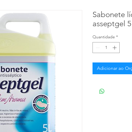
Sabonete lí
asseptgel 5
Quantidade
*
Adicionar ao O