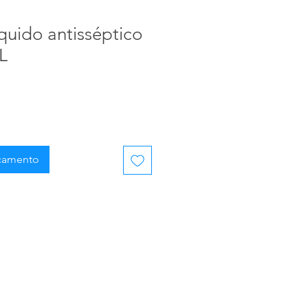
quido antisséptico
L
rçamento