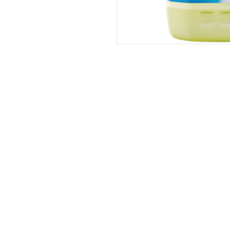
NOSSA EMP
Especializada em atendimento empresa
trabalhamos com a distribuição de pr
limpeza profissional e doméstica, maté