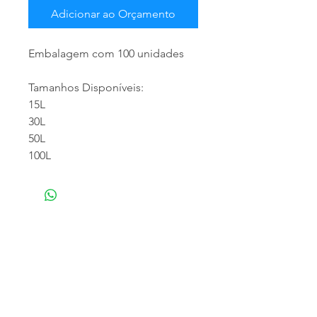
Adicionar ao Orçamento
Embalagem com 100 unidades
Tamanhos Disponíveis:
15L
30L
50L
100L
NOSSA EMPRESA
Especializada em atendimento empresarial,
trabalhamos com a distribuição de produtos
para limpeza profissional e doméstica,