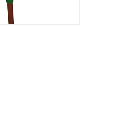
RESA
Onde Estamos
rial,
Rua Palermo, 477, Parque