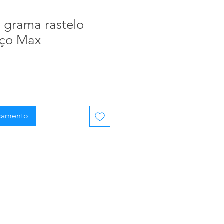
 grama rastelo
aço Max
rçamento