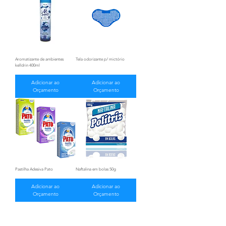
Aromatizante de ambientes
Tela odorizante p/ mictório
kelldrin 400ml
Adicionar ao
Adicionar ao
Orçamento
Orçamento
Pastilha Adesiva Pato
Naftalina em bolas 50g
Adicionar ao
Adicionar ao
Orçamento
Orçamento