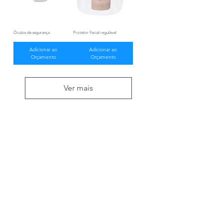
Óculos de segurança
Protetor Facial regulável
Adicionar ao
Adicionar ao
Orçamento
Orçamento
Ver mais
NOSSA EMPRESA
Especializada em atendimento empresarial,
trabalhamos com a distribuição de produtos
para limpeza profissional e doméstica,
matériais descartáveis e higiênicos,
fornecemos os melhores produtos, para que