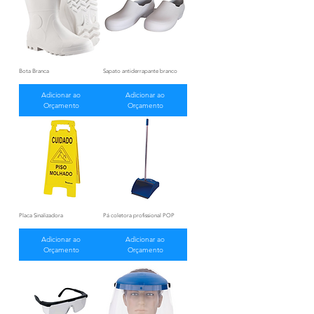
Bota Branca
Sapato antiderrapante branco
Adicionar ao
Adicionar ao
Orçamento
Orçamento
Placa Sinalizadora
Pá coletora profissional POP
Adicionar ao
Adicionar ao
Orçamento
Orçamento