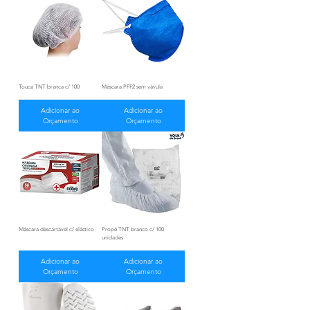
Touca TNT branca c/ 100
Máscara PFF2 sem vávula
Adicionar ao
Adicionar ao
Orçamento
Orçamento
Máscara descartável c/ elástico
Propé TNT branco c/ 100
unidades
Adicionar ao
Adicionar ao
Orçamento
Orçamento