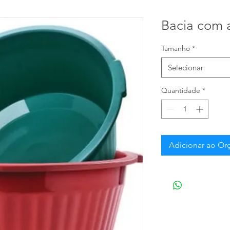
Bacia com 
Tamanho
*
Selecionar
Quantidade
*
Adicionar ao O