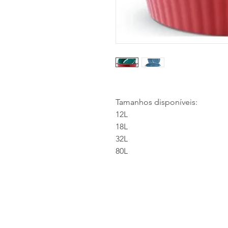
Tamanhos disponíveis:
12L
18L
32L
80L