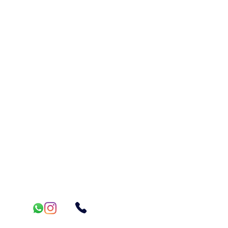
Horários
Segunda - Sexta: 08:00h - 17:45h
​​Sábado: Fechado
Domingo: Fechado