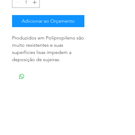
Adicionar ao Orçamento
Produzidos em Polipropileno são
muito resistentes e suas
superfícies lisas impedem a
deposição de sujeiras.
NOSSA EMPRESA
Especializada em atendimento empresarial,
trabalhamos com a distribuição de produtos
para limpeza profissional e doméstica,
matériais descartáveis e higiênicos,