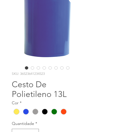
SKU: 36523641234523
Cesto De
Polietileno 13L
Cor
*
Quantidade
*