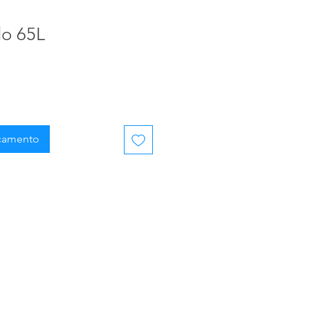
do 65L
rçamento