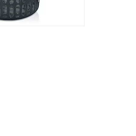
RESA
Onde Estamos
rial,
Rua Palermo, 477, Parque
odutos para
Veneza, Santana Do Paraíso,
riais
MG