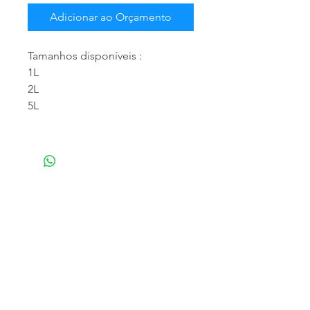
Adicionar ao Orçamento
Tamanhos disponíveis :
1L
2L
5L
NOSSA EMPRESA
Especializada em atendimento empresarial,
trabalhamos com a distribuição de produtos
para limpeza profissional e doméstica,
matériais descartáveis e higiênicos,
fornecemos os melhores produtos, para que