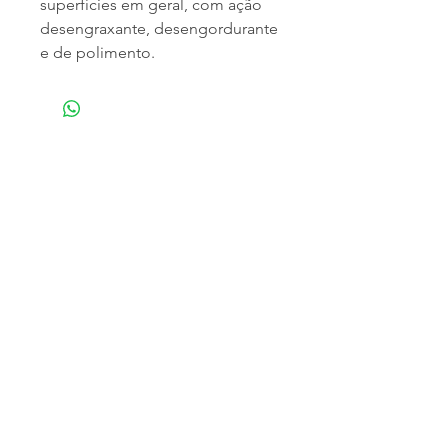
superfícies em geral, com ação
desengraxante, desengordurante
e de polimento.
NOSSA EMPRESA
Especializada em atendimento empresarial,
trabalhamos com a distribuição de produtos
para limpeza profissional e doméstica,
matériais descartáveis e higiênicos,
fornecemos os melhores produtos, para que
o momento da limpeza seja o mais eficaz e
eficiente o quanto você pode desejar.
Onde Estamos