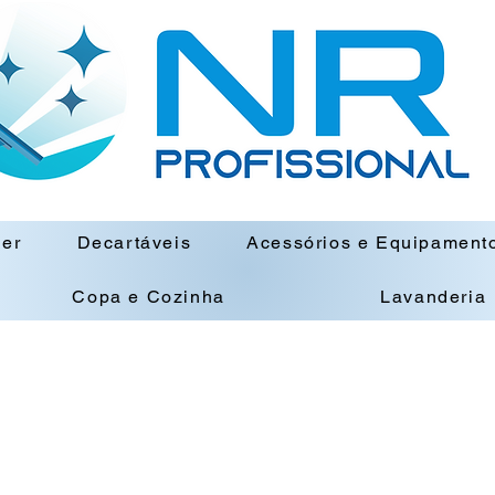
ner
Decartáveis
Acessórios e Equipament
Copa e Cozinha
Lavanderia