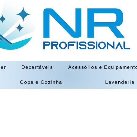
ner
Decartáveis
Acessórios e Equipament
Copa e Cozinha
Lavanderia