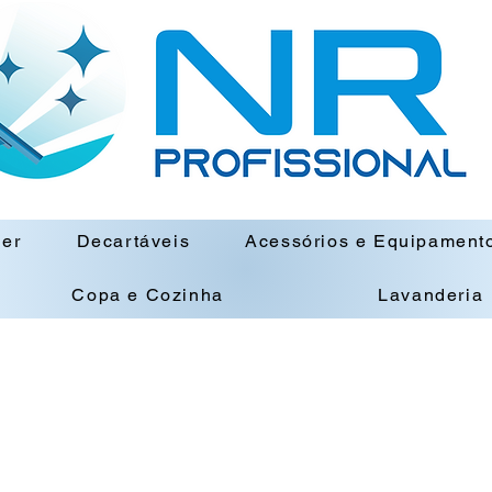
ner
Decartáveis
Acessórios e Equipament
Copa e Cozinha
Lavanderia