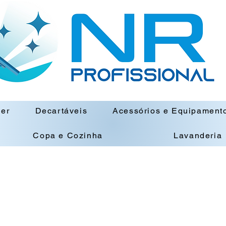
ner
Decartáveis
Acessórios e Equipament
Copa e Cozinha
Lavanderia