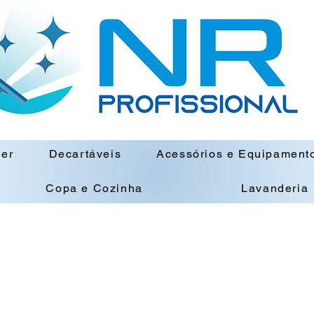
ner
Decartáveis
Acessórios e Equipament
Copa e Cozinha
Lavanderia