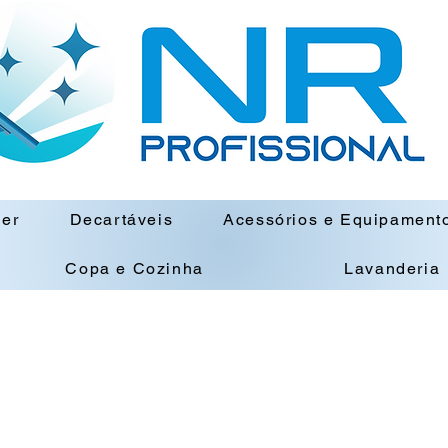
ner
Decartáveis
Acessórios e Equipament
Copa e Cozinha
Lavanderia